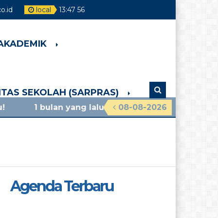
.id
local
13
:
47
57
 AKADEMIK
LITAS SEKOLAH (SARPRAS)
an yang lalu
/ materi sosialisasi mpls ramah 2026 
08-08-2026
Agenda Terbaru