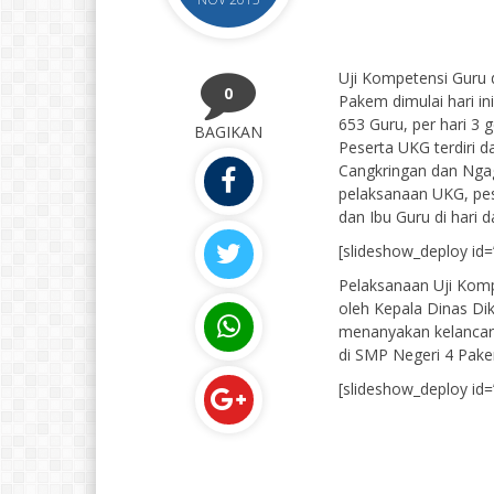
Uji Kompetensi Guru 
0
Pakem dimulai hari i
653 Guru, per hari 3 
BAGIKAN
Peserta UKG terdiri 
Cangkringan dan Ngag
pelaksanaan UKG, pes
dan Ibu Guru di hari
[slideshow_deploy id=
Pelaksanaan Uji Komp
oleh Kepala Dinas Di
menanyakan kelancar
di SMP Negeri 4 Pakem
[slideshow_deploy id=