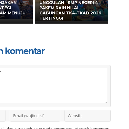
ONJAKAN
UNGGULAN : SMP NEGERI 4
ATEGI
PAKEM RAIH NILAI
EAM MENUJU
GABUNGAN TKA-TKAD 2026
TERTINGGI
n komentar
il, dan situs web saya pada peramban ini untuk komentar