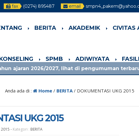
fax
(0274) 895487
email
smpn4_pakem@yahoo.co
ENTANG
BERITA
AKADEMIK
CIVITAS
-KONSELING
SPMB
ADIWIYATA
FASI
026/2027, lihat di pengumuman terbaru!
1 bul
Anda ada di :
Home
/
BERITA
/
DOKUMENTASI UKG 2015
ASI UKG 2015
v 2015
-
Kategori :
BERITA