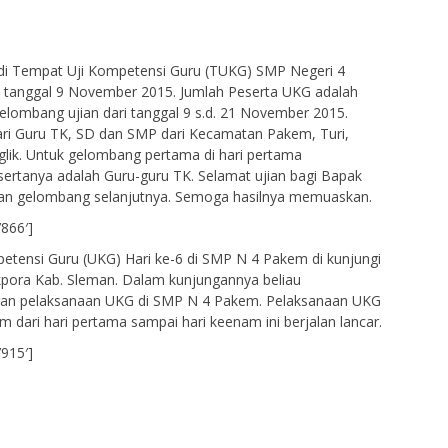
di Tempat Uji Kompetensi Guru (TUKG) SMP Negeri 4
ni tanggal 9 November 2015. Jumlah Peserta UKG adalah
gelombang ujian dari tanggal 9 s.d. 21 November 2015.
dari Guru TK, SD dan SMP dari Kecamatan Pakem, Turi,
lik. Untuk gelombang pertama di hari pertama
ertanya adalah Guru-guru TK. Selamat ujian bagi Bapak
 dan gelombang selanjutnya. Semoga hasilnya memuaskan.
’866′]
etensi Guru (UKG) Hari ke-6 di SMP N 4 Pakem di kunjungi
kpora Kab. Sleman. Dalam kunjungannya beliau
an pelaksanaan UKG di SMP N 4 Pakem. Pelaksanaan UKG
 dari hari pertama sampai hari keenam ini berjalan lancar.
’915′]