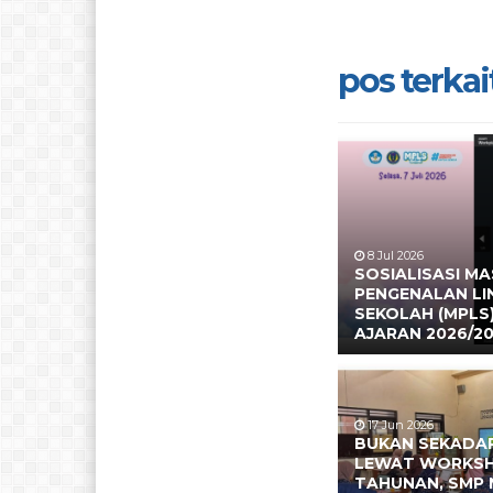
pos terkait
8 Jul 2026
SOSIALISASI M
PENGENALAN L
SEKOLAH (MPLS
AJARAN 2026/2
17 Jun 2026
BUKAN SEKADAR
LEWAT WORKS
TAHUNAN, SMP 