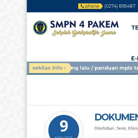
phone
(0274) 895487
T
E
4 minggu yang lalu
sekilas info
/ panduan mpls tahun ajaran 2
DOKUMENT
9
Diterbitkan :
Senin, 9 No
NOV 2015