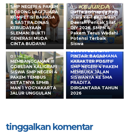
10 Jul 2026
SMP NEGERI 4 PAKEM
10 Jul 2026
BORONG LAGI JUARA
Daffa Arvinanda Raih
KOMPETISI BAHASA
Juara ke-1 Kejuaraan
& SASTRA DINAS
Daerah Pencak Silat
KEBUDAYAAN
DIY 2026, SMPN 4
SLEMAN: BUKTI
Pakem Terus Wadahi
GENERASI MUDA
Potensi Terbaik
CINTA BUDAYA!
Siswa
10 Mei 2026
BUKAN SEKADAR
PINTAR: BAGAIMANA
11 Mei 2026
MEMBANGGAKAN !!!
KARAKTER POSITIF
GORESAN KALIGRAFI
SMP NEGERI 4 PAKEM
SISWA SMP NEGERI 4
MEMBUKA JALAN
PAKEM TEMBUS
SISWANYA KE SMA
KETATNYA SPMB
PRADITA
MAN 1 YOGYAKARTA
DIRGANTARA TAHUN
JALUR UNGGULAN
2026
tinggalkan komentar