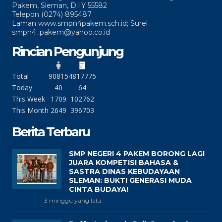
Pakem, Sleman, D.I.Y 55582
Telepon (0274) 895487
Laman www.smpn4pakem.sch.id; Surel
smpn4_pakem@yahoo.co.id
Rincian Pengunjung
Total
90815
4817775
Today
40
64
This Week
1709
102762
This Month
2649
396703
Berita Terbaru
SMP NEGERI 4 PAKEM BORONG LAGI
JUARA KOMPETISI BAHASA &
SASTRA DINAS KEBUDAYAAN
SLEMAN: BUKTI GENERASI MUDA
CINTA BUDAYA!
3 minggu yang lalu