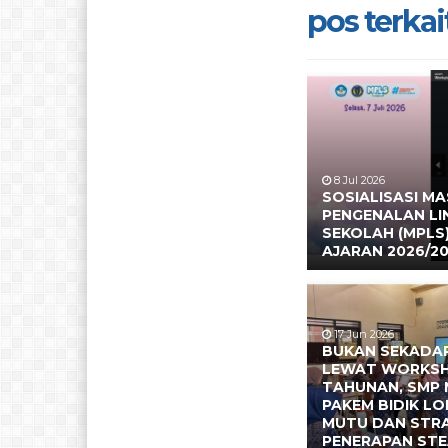
pos terkait
8 Jul 2026
SOSIALISASI M
PENGENALAN L
SEKOLAH (MPLS
AJARAN 2026/2
17 Jun 2026
BUKAN SEKADAR
LEWAT WORKS
TAHUNAN, SMP 
PAKEM BIDIK L
MUTU DAN STR
PENERAPAN ST