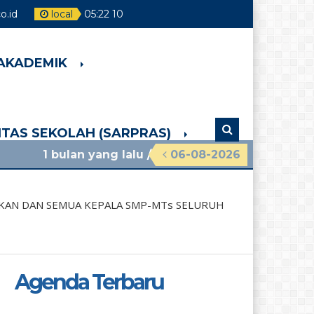
.id
local
05
:
22
12
 AKADEMIK
LITAS SEKOLAH (SARPRAS)
yang lalu
/ materi sosialisasi mpls ramah 2026 smp
06-08-2026
DIKAN DAN SEMUA KEPALA SMP-MTs SELURUH
Agenda Terbaru