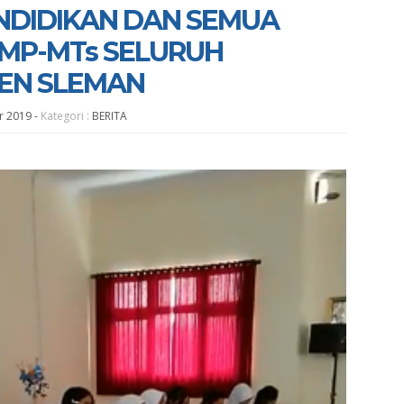
NDIDIKAN DAN SEMUA
SMP-MTs SELURUH
EN SLEMAN
pr 2019
-
Kategori :
BERITA