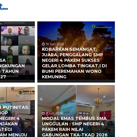
...
19 Jun 2026
KOBARKAN SEMANGAT
JUARA, PENGGALANG SMP
ASA
NEGERI 4 PAKEM SUKSES
INGKUNGAN
GELAR LOMBA TINGKAT I DI
) TAHUN
BUMI PEREMAHAN WONO
027
KEMUNING
 RUTINITAS:
HOP
2 Jun 2026
NEGERI 4
MODAL EMAS TEMBUS SMA
ONJAKAN
UNGGULAN : SMP NEGERI 4
ATEGI
PAKEM RAIH NILAI
EAM MENUJU
GABUNGAN TKA-TKAD 2026