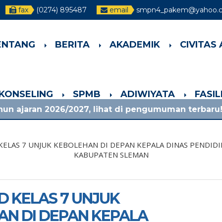
fax
(0274) 895487
email
smpn4_pakem@yahoo.co
ENTANG
BERITA
AKADEMIK
CIVITAS
-KONSELING
SPMB
ADIWIYATA
FASI
/2027, lihat di pengumuman terbaru!
1 bulan 
KELAS 7 UNJUK KEBOLEHAN DI DEPAN KEPALA DINAS PENDI
KABUPATEN SLEMAN
D KELAS 7 UNJUK
N DI DEPAN KEPALA