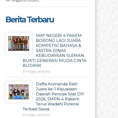
VIII Tanggal 22-26 Juni...
Berita Terbaru
SMP NEGERI 4 PAKEM
BORONG LAGI JUARA
KOMPETISI BAHASA &
SASTRA DINAS
KEBUDAYAAN SLEMAN:
BUKTI GENERASI MUDA CINTA
BUDAYA!
3 minggu yang lalu
Daffa Arvinanda Raih
Juara ke-1 Kejuaraan
Daerah Pencak Silat DIY
2026, SMPN 4 Pakem
Terus Wadahi Potensi
Terbaik Siswa
3 minggu yang lalu