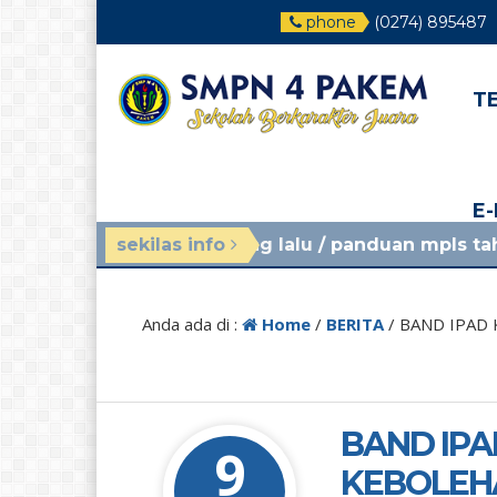
phone
(0274) 895487
T
E
minggu yang lalu
sekilas info
/ panduan mpls tahun ajaran 2026
Anda ada di :
Home
/
BERITA
/
BAND IPAD 
BAND IPA
9
KEBOLEHA