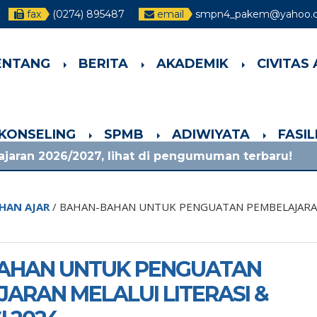
fax
(0274) 895487
email
smpn4_pakem@yahoo.co
ENTANG
BERITA
AKADEMIK
CIVITAS
-KONSELING
SPMB
ADIWIYATA
FASI
027, lihat di pengumuman terbaru!
1 bulan ya
HAN AJAR
/
BAHAN-BAHAN UNTUK PENGUATAN PEMBELAJARAN 
AHAN UNTUK PENGUATAN
ARAN MELALUI LITERASI &