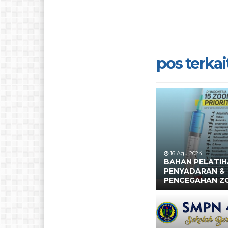
pos terkait
16 Agu 2024
BAHAN PELATI
PENYADARAN &
PENCEGAHAN Z