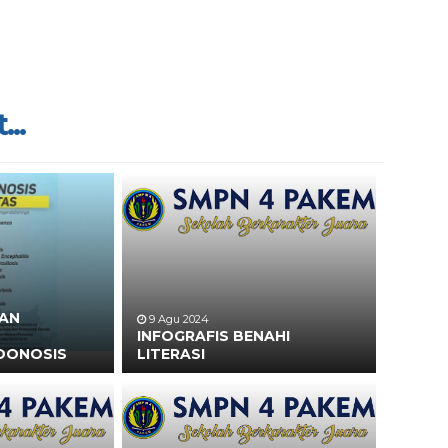
...
HAN
9 Agu 2024
INFOGRAFIS BENAHI
OONOSIS
LITERASI