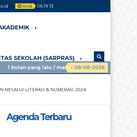
.id
local
06
:
19
14
 AKADEMIK
LITAS SEKOLAH (SARPRAS)
ng lalu
/ materi sosialisasi mpls ramah 2026 smpn
08-08-2026
MELALUI LITERASI & NUMERASI 2024
Agenda Terbaru