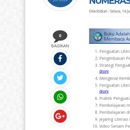
NUMERASI
Diterbitkan :
Selasa, 16 J
0
BAGIKAN
Penguatan Liter
Pengimbasan Pe
Strategi Pengua
disini
Mengenal Kembal
Penguatan Liter
disini
Praktik Penguat
Pembelajaran me
Pembelajaran di 
Jejaring Literas
Video Senam Per