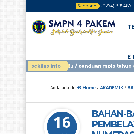
phone
(0274) 895487
T
E
inggu yang lalu
sekilas info
/ panduan mpls tahun ajaran 2026/2
Anda ada di :
Home
/
AKADEMIK
/
BA
BAHAN-B
16
PEMBELAJ
JUL 2024