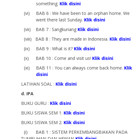
something.
Klik disini
(vi)
BAB 6 : We have been to an orphan home. We
went there last Sunday.
Klik disini
(vii)
BAB 7 : Sangkuriang
Klik disini
(viii)
BAB 8 : They are made in Indonesia.
Klik disini
(ix)
BAB 9 : What is it?
Klik
disini
(x)
BAB 10 : Come and visit us!
Klik disini
(xi)
BAB 11 : You can always come back home.
Klik
disini
LATIHAN SOAL :
Klik disini
d. IPA
BUKU GURU :
Klik disini
BUKU SISWA SEM 1:
Klik disini
BUKU SISWA SEM 2:
Klik disini
(i)
BAB 1 : SISTEM PERKEMBANGBIAKAN PADA
TUMBUHAN DAN HEWAN
Klik disini