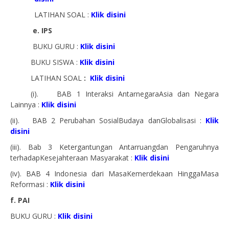
LATIHAN SOAL :
Klik disini
e. IPS
BUKU GURU :
Klik disini
BUKU SISWA :
Klik disini
LATIHAN SOAL
:
Klik disini
(i). BAB 1 Interaksi AntarnegaraAsia dan Negara
Lainnya :
Klik disini
(ii). BAB 2 Perubahan SosialBudaya danGlobalisasi :
Klik
disini
(iii). Bab 3 Ketergantungan Antarruangdan Pengaruhnya
terhadapKesejahteraan Masyarakat :
Klik disini
(iv). BAB 4 Indonesia dari MasaKemerdekaan HinggaMasa
Reformasi :
Klik disini
f. PAI
BUKU GURU :
Klik disini