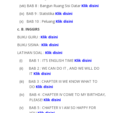
(viii)
BAB 8 : Bangun Ruang Sisi Datar
Klik disini
(ix)
BAB 9 : Statistika
Klik disini
(x)
BAB 10 : Peluang
Klik disini
c. B. INGGIRS
BUKU GURU :
Klik disini
BUKU SISWA :
Klik disini
LATIHAN SOAL :
Klik disini
(i)
BAB 1 : IT’S ENGLISH TIME
Klik disini
(ii)
BAB 2 : WE CAN DO IT , AND WE WILL DO
IT
Klik disini
(iii)
BAB 3 : CHAPTER III WE KNOW WHAT TO
DO
Klik disini
(iv)
BAB 4 : CHAPTER IV COME TO MY BIRTHDAY,
PLEASE!
Klik disini
(v)
BAB 5 : CHAPTER V I AM SO HAPPY FOR
YOU
Klik disini