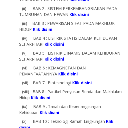
(ii)
BAB 2 : SISTEM PERKEMBANGBIAKAN PADA
TUMBUHAN DAN HEWAN
Klik disini
(iii)
BAB 3 : PEWARISAN SIFAT PADA MAKHLUK
HIDUP
Klik disini
(iv)
BAB 4 : LISTRIK STATIS DALAM KEHIDUPAN
SEHARI-HARI
Klik disini
(v)
BAB 5 : LISTRIK DINAMIS DALAM KEHIDUPAN
SEHARI-HARI
Klik disini
(vi)
BAB 6 : KEMAGNETAN DAN
PEMANFAATANNYA
Klik disini
(vii)
BAB 7 : Bioteknologi
Klik disini
(viii)
BAB 8 : Partikel Penyusun Benda dan Makhlukm
Hidup
Klik disini
(ix)
BAB 9 : Tanah dan Keberlangsungan
Kehidupan
Klik disini
(x)
BAB 10 : Teknologi Ramah Lingkungan
Klik
disini