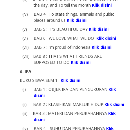
the day, and To tell the month
Klik disini
(iv)
BAB 4 : To state things, animals and public
places around us
Klik disini
(v)
BAB 5 : IT’S BEAUTIFUL DAY
Klik disini
(vi)
BAB 6 : WE LOVE WHAT WE DO
Klik disini
(vii)
BAB 7 : I’m proud of indonesia
Klik disini
(viii)
BAB 8 : THAT’S WHAT FRIENDS ARE
SUPPOSED TO DO
Klik disini
d. IPA
BUKU SISWA SEM 1 :
Klik disini
(i)
BAB 1 : OBJEK IPA DAN PENGUKURAN
Klik
disini
(ii)
BAB 2 : KLASIFIKASI MAKLUK HIDUP
Klik disini
(iii)
BAB 3 : MATERI DAN PERUBAHANNYA
Klik
disini
(iv)
BAB 4 : SUHU DAN PERUBAHANNYA
Klik