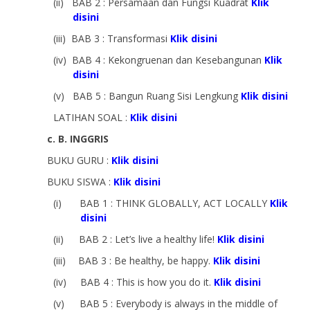
(ii)
BAB 2 : Persamaan dan Fungsi Kuadrat
Klik
disini
(iii)
BAB 3 : Transformasi
Klik disini
(iv)
BAB 4 : Kekongruenan dan Kesebangunan
Klik
disini
(v)
BAB 5 : Bangun Ruang Sisi Lengkung
Klik disini
LATIHAN SOAL :
Klik disini
c. B. INGGRIS
BUKU GURU :
Klik disini
BUKU SISWA :
Klik disini
(i)
BAB 1 : THINK GLOBALLY, ACT LOCALLY
Klik
disini
(ii)
BAB 2 : Let’s live a healthy life!
Klik disini
(iii)
BAB 3 : Be healthy, be happy.
Klik disini
(iv)
BAB 4 : This is how you do it.
Klik disini
(v)
BAB 5 : Everybody is always in the middle of