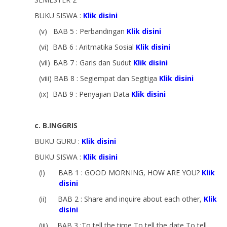
BUKU SISWA :
Klik disini
(v)
BAB 5 : Perbandingan
Klik disini
(vi)
BAB 6 : Aritmatika Sosial
Klik disini
(vii)
BAB 7 : Garis dan Sudut
Klik disini
(viii)
BAB 8 : Segiempat dan Segitiga
Klik disini
(ix)
BAB 9 : Penyajian Data
Klik disini
c. B.INGGRIS
BUKU GURU :
Klik disini
BUKU SISWA :
Klik disini
(i)
BAB 1 : GOOD MORNING, HOW ARE YOU?
Klik
disini
(ii)
BAB 2 : Share and inquire about each other,
Klik
disini
(iii)
BAB 3 :
To tell the time To tell the date To tell