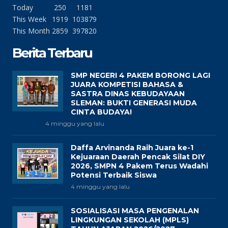
Today
250
1181
This Week
1919
103879
This Month
2859
397820
Berita Terbaru
SMP NEGERI 4 PAKEM BORONG LAGI
JUARA KOMPETISI BAHASA &
SASTRA DINAS KEBUDAYAAN
SLEMAN: BUKTI GENERASI MUDA
CINTA BUDAYA!
4 minggu yang lalu
Daffa Arvinanda Raih Juara ke-1
Kejuaraan Daerah Pencak Silat DIY
2026, SMPN 4 Pakem Terus Wadahi
Potensi Terbaik Siswa
4 minggu yang lalu
SOSIALISASI MASA PENGENALAN
LINGKUNGAN SEKOLAH (MPLS)