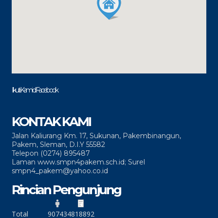
Ikuti Kami di Facebook
KONTAK KAMI
Jalan Kaliurang Km. 17, Sukunan, Pakembinangun,
Pakem, Sleman, D.I.Y 55582
Telepon (0274) 895487
Laman www.smpn4pakem.sch.id; Surel
smpn4_pakem@yahoo.co.id
Rincian Pengunjung
Total
90743
4818892