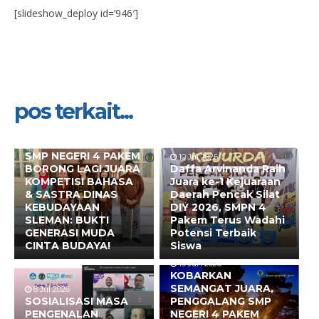
[slideshow_deploy id=’946′]
pos terkait...
10 Jul 2026
SMP NEGERI 4 PAKEM
10 Jul 2026
BORONG LAGI JUARA
Daffa Arvinanda Raih
KOMPETISI BAHASA
Juara ke-1 Kejuaraan
& SASTRA DINAS
Daerah Pencak Silat
KEBUDAYAAN
DIY 2026, SMPN 4
SLEMAN: BUKTI
Pakem Terus Wadahi
GENERASI MUDA
Potensi Terbaik
CINTA BUDAYA!
Siswa
19 Jun 2026
KOBARKAN
SEMANGAT JUARA,
8 Jul 2026
SOSIALISASI MASA
PENGGALANG SMP
PENGENALAN
NEGERI 4 PAKEM