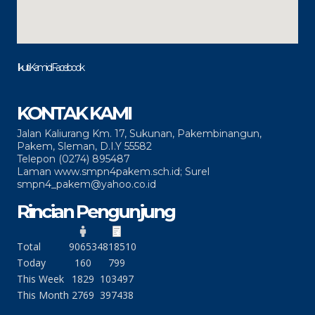
Ikuti Kami di Facebook
KONTAK KAMI
Jalan Kaliurang Km. 17, Sukunan, Pakembinangun,
Pakem, Sleman, D.I.Y 55582
Telepon (0274) 895487
Laman www.smpn4pakem.sch.id; Surel
smpn4_pakem@yahoo.co.id
Rincian Pengunjung
Total
90653
4818510
Today
160
799
This Week
1829
103497
This Month
2769
397438