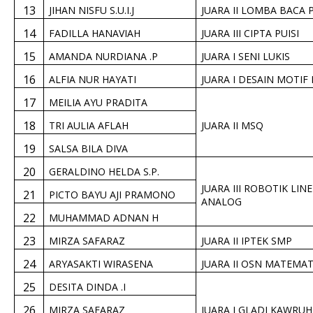
13
JIHAN NISFU S.U.I.J
JUARA II LOMBA BACA 
14
FADILLA HANAVIAH
JUARA III CIPTA PUISI
15
AMANDA NURDIANA .P
JUARA I SENI LUKIS
16
ALFIA NUR HAYATI
JUARA I DESAIN MOTIF
17
MEILIA AYU PRADITA
18
TRI AULIA AFLAH
JUARA II MSQ
19
SALSA BILA DIVA
20
GERALDINO HELDA S.P.
JUARA III ROBOTIK LI
21
PICTO BAYU AJI PRAMONO
ANALOG
22
MUHAMMAD ADNAN H
23
MIRZA SAFARAZ
JUARA II IPTEK SMP
24
ARYASAKTI WIRASENA
JUARA II OSN MATEMAT
25
DESITA DINDA .I
26
MIRZA SAFARAZ
JUARA I GLADI KAWRU