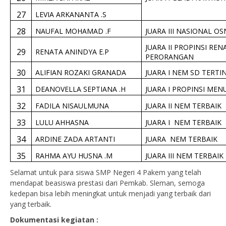
27
LEVIA ARKANANTA .S
28
NAUFAL MOHAMAD .F
JUARA III NASIONAL OS
JUARA II PROPINSI RE
29
RENATA ANINDYA E.P
PERORANGAN
30
ALIFIAN ROZAKI GRANADA
JUARA I NEM SD TERTI
31
DEANOVELLA SEPTIANA .H
JUARA I PROPINSI MEN
32
FADILA NISAULMUNA
JUARA II NEM TERBAIK
33
LULU AHHASNA
JUARA I NEM TERBAIK
34
ARDINE ZADA ARTANTI
JUARA NEM TERBAIK
35
RAHMA AYU HUSNA .M
JUARA III NEM TERBAIK
Selamat untuk para siswa SMP Negeri 4 Pakem yang telah
mendapat beasiswa prestasi dari Pemkab. Sleman, semoga
kedepan bisa lebih meningkat untuk menjadi yang terbaik dari
yang terbaik.
Dokumentasi kegiatan :