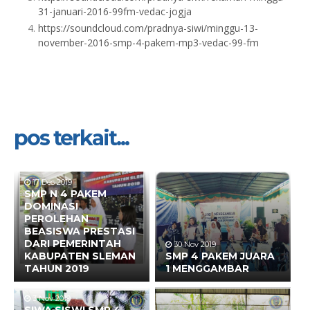
31-januari-2016-99fm-vedac-jogja
https://soundcloud.com/pradnya-siwi/minggu-13-
november-2016-smp-4-pakem-mp3-vedac-99-fm
pos terkait...
17 Des 2019
SMP N 4 PAKEM
DOMINASI
PEROLEHAN
BEASISWA PRESTASI
DARI PEMERINTAH
30 Nov 2019
KABUPATEN SLEMAN
SMP 4 PAKEM JUARA
TAHUN 2019
1 MENGGAMBAR
3 Nov 2019
SIWA SISWI SMP 4