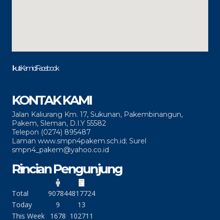
Ikuti Kami di Facebook
KONTAK KAMI
Jalan Kaliurang Km. 17, Sukunan, Pakembinangun,
Pakem, Sleman, D.I.Y 55582
Telepon (0274) 895487
Laman www.smpn4pakem.sch.id; Surel
smpn4_pakem@yahoo.co.id
Rincian Pengunjung
Total
90784
4817724
Today
9
13
This Week
1678
102711