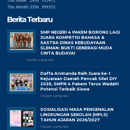
This Week
2456
105412
This Month
3396
399353
Berita Terbaru
SMP NEGERI 4 PAKEM BORONG LAGI
JUARA KOMPETISI BAHASA &
SASTRA DINAS KEBUDAYAAN
SLEMAN: BUKTI GENERASI MUDA
CINTA BUDAYA!
1 bulan yang lalu
Daffa Arvinanda Raih Juara ke-1
Kejuaraan Daerah Pencak Silat DIY
2026, SMPN 4 Pakem Terus Wadahi
Potensi Terbaik Siswa
1 bulan yang lalu
SOSIALISASI MASA PENGENALAN
LINGKUNGAN SEKOLAH (MPLS)
TAHUN AJARAN 2026/2027
1 bulan yang lalu