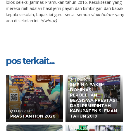
lolos seleksi Jamnas Pramukan tahun 2016. Kesuksesan yang
mereka raih adalah hasil jerih payah dan bimbingan dari bapak
kepala sekolah, bapak ibi guru serta semua
stakeholder
yang
ada di sekolah ini.
(dwinur)
pos terkait...
17 Des 2019
SMP N 4 PAKEM
DOMINASI
PEROLEHAN
BEASISWA PRESTASI
DARI PEMERINTAH
KABUPATEN SLEMAN
18 Jan 2026
PRASTANTION 2026
TAHUN 2019
3 Nov 2019