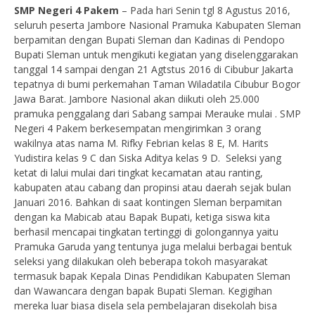
SMP Negeri 4 Pakem
– Pada hari Senin tgl 8 Agustus 2016,
seluruh peserta Jambore Nasional Pramuka Kabupaten Sleman
berpamitan dengan Bupati Sleman dan Kadinas di Pendopo
Bupati Sleman untuk mengikuti kegiatan yang diselenggarakan
tanggal 14 sampai dengan 21 Agtstus 2016 di Cibubur Jakarta
tepatnya di bumi perkemahan Taman Wiladatila Cibubur Bogor
Jawa Barat. Jambore Nasional akan diikuti oleh 25.000
pramuka penggalang dari Sabang sampai Merauke mulai . SMP
Negeri 4 Pakem berkesempatan mengirimkan 3 orang
wakilnya atas nama M. Rifky Febrian kelas 8 E, M. Harits
Yudistira kelas 9 C dan Siska Aditya kelas 9 D. Seleksi yang
ketat di lalui mulai dari tingkat kecamatan atau ranting,
kabupaten atau cabang dan propinsi atau daerah sejak bulan
Januari 2016. Bahkan di saat kontingen Sleman berpamitan
dengan ka Mabicab atau Bapak Bupati, ketiga siswa kita
berhasil mencapai tingkatan tertinggi di golongannya yaitu
Pramuka Garuda yang tentunya juga melalui berbagai bentuk
seleksi yang dilakukan oleh beberapa tokoh masyarakat
termasuk bapak Kepala Dinas Pendidikan Kabupaten Sleman
dan Wawancara dengan bapak Bupati Sleman. Kegigihan
mereka luar biasa disela sela pembelajaran disekolah bisa