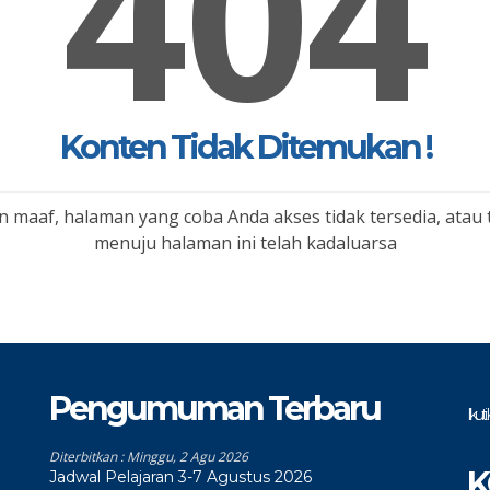
404
Konten Tidak Ditemukan !
 maaf, halaman yang coba Anda akses tidak tersedia, atau 
menuju halaman ini telah kadaluarsa
Pengumuman Terbaru
Ikut
Diterbitkan :
Minggu, 2 Agu 2026
K
Jadwal Pelajaran 3-7 Agustus 2026