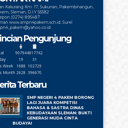
lan Kaliurang Km. 17, Sukunan, Pakembinangun,
kem, Sleman, D.I.Y 55582
lepon (0274) 895487
man www.smpn4pakem.sch.id; Surel
pn4_pakem@yahoo.co.id
incian Pengunjung
al
90794
4817742
day
19
31
is Week
1688
102729
is Month
2628
396670
erita Terbaru
SMP NEGERI 4 PAKEM BORONG
LAGI JUARA KOMPETISI
BAHASA & SASTRA DINAS
KEBUDAYAAN SLEMAN: BUKTI
GENERASI MUDA CINTA
BUDAYA!