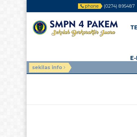
phone
(0274) 895487
T
E
sekilas info