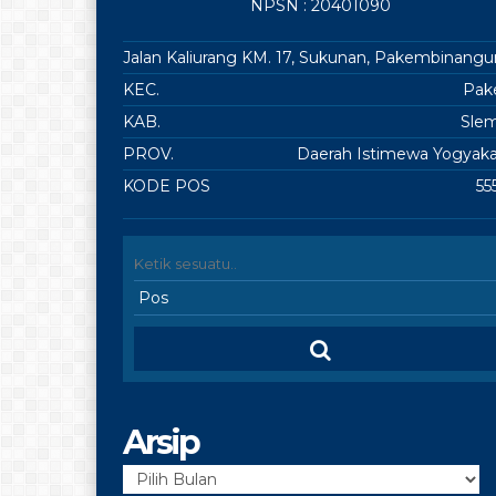
NPSN : 20401090
Jalan Kaliurang KM. 17, Sukunan, Pakembinangu
KEC.
Pa
KAB.
Sle
PROV.
Daerah Istimewa Yogyaka
KODE POS
55
Arsip
Arsip