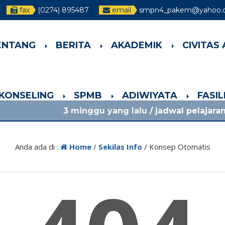
fax
(0274) 895487
email
smpn4_pakem@yahoo.c
ENTANG
BERITA
AKADEMIK
CIVITAS
-KONSELING
SPMB
ADIWIYATA
FASI
3 minggu yang lalu
/ jadwal pelajaran 13-17 ju
Anda ada di :
Home
/
Sekilas Info
/
Konsep Otomatis