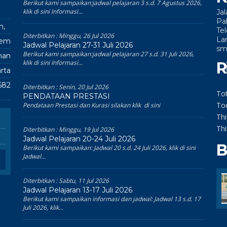
Berikut kami sampaikan:jadwal pelajaran 3 s.d. 7 Agustus 2026,
klik di sini Informasi...
Ja
Pa
n,
Te
Diterbitkan :
Minggu, 26 Jul 2026
La
kem
Jadwal Pelajaran 27-31 Juli 2026
sm
Berikut kami sampaikan:jadwal pelajaran 27 s.d. 31 Juli 2026,
man
klik di sini Informasi...
R
rta
582
Diterbitkan :
Senin, 20 Jul 2026
Tot
PENDATAAN PRESTASI
To
Pendataan Prestasi dan Kurasi silakan klik di sini
Th
Th
Diterbitkan :
Minggu, 19 Jul 2026
Jadwal Pelajaran 20-24 Juli 2026
B
Berikut kami sampaikan: Jadwal 20 s.d. 24 Juli 2026, klik di sini
Jadwal...
Diterbitkan :
Sabtu, 11 Jul 2026
Jadwal Pelajaran 13-17 Juli 2026
Berikut kami sampaikan informasi dan jadwal: Jadwal 13 s.d. 17
Juli 2026, klik...