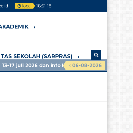
o.id
local
18
:
51
19
 AKADEMIK
LITAS SEKOLAH (SARPRAS)
li 2026 dan info lainnya, lihat pengumuman terbaru!
06-08-2026