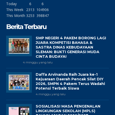
Today
6
6
This Week
2313
104906
This Month
3253
398847
Berita Terbaru
SMP NEGERI 4 PAKEM BORONG LAGI
JUARA KOMPETISI BAHASA &
SASTRA DINAS KEBUDAYAAN
SLEMAN: BUKTI GENERASI MUDA
CINTA BUDAYA!
4 minggu yang lalu
Daffa Arvinanda Raih Juara ke-1
Kejuaraan Daerah Pencak Silat DIY
2026, SMPN 4 Pakem Terus Wadahi
Potensi Terbaik Siswa
4 minggu yang lalu
SOSIALISASI MASA PENGENALAN
LINGKUNGAN SEKOLAH (MPLS)