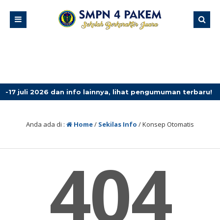
uli 2026 dan info lainnya, lihat pengumuman terbaru!
Anda ada di :
Home
/
Sekilas Info
/
Konsep Otomatis
404