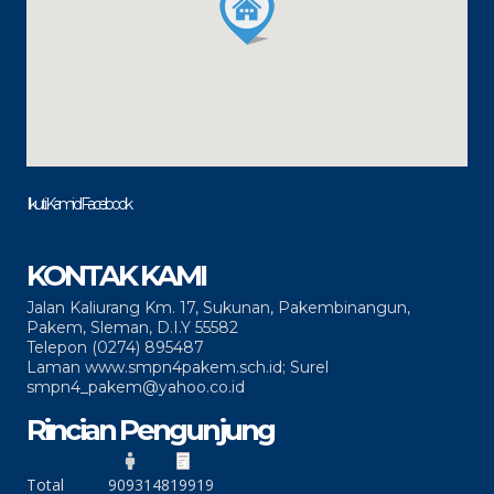
Ikuti Kami di Facebook
KONTAK KAMI
Jalan Kaliurang Km. 17, Sukunan, Pakembinangun,
Pakem, Sleman, D.I.Y 55582
Telepon (0274) 895487
Laman www.smpn4pakem.sch.id; Surel
smpn4_pakem@yahoo.co.id
Rincian Pengunjung
Total
90931
4819919