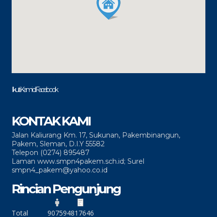
Ikuti Kami di Facebook
KONTAK KAMI
Jalan Kaliurang Km. 17, Sukunan, Pakembinangun,
Pakem, Sleman, D.I.Y 55582
Telepon (0274) 895487
Laman www.smpn4pakem.sch.id; Surel
smpn4_pakem@yahoo.co.id
Rincian Pengunjung
Total
90759
4817646