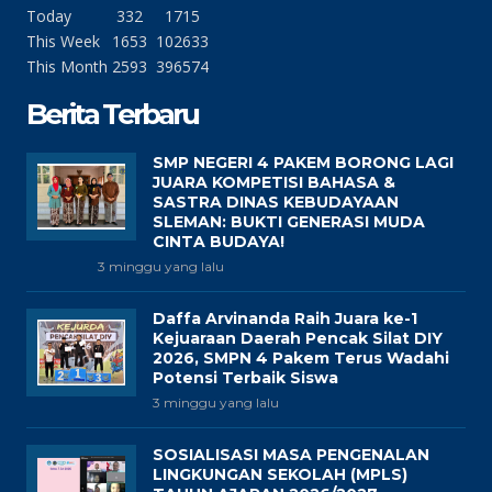
Today
332
1715
This Week
1653
102633
This Month
2593
396574
Berita Terbaru
SMP NEGERI 4 PAKEM BORONG LAGI
JUARA KOMPETISI BAHASA &
SASTRA DINAS KEBUDAYAAN
SLEMAN: BUKTI GENERASI MUDA
CINTA BUDAYA!
3 minggu yang lalu
Daffa Arvinanda Raih Juara ke-1
Kejuaraan Daerah Pencak Silat DIY
2026, SMPN 4 Pakem Terus Wadahi
Potensi Terbaik Siswa
3 minggu yang lalu
SOSIALISASI MASA PENGENALAN
LINGKUNGAN SEKOLAH (MPLS)