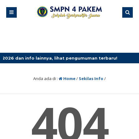
 dan info lainnya, lihat pengumuman terbaru!
3 minggu
Anda ada di :
Home
/
Sekilas Info
/
404