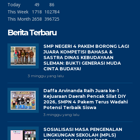
Today
49
86
This Week
1718
102784
This Month
2658
396725
Berita Terbaru
SMP NEGERI 4 PAKEM BORONG LAGI
JUARA KOMPETISI BAHASA &
SASTRA DINAS KEBUDAYAAN
SLEMAN: BUKTI GENERASI MUDA
CINTA BUDAYA!
3 minggu yang lalu
Daffa Arvinanda Raih Juara ke-1
Kejuaraan Daerah Pencak Silat DIY
2026, SMPN 4 Pakem Terus Wadahi
Potensi Terbaik Siswa
3 minggu yang lalu
SOSIALISASI MASA PENGENALAN
LINGKUNGAN SEKOLAH (MPLS)