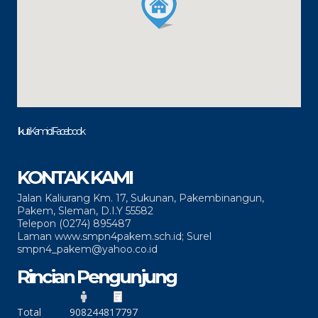
Ikuti Kami di Facebook
KONTAK KAMI
Jalan Kaliurang Km. 17, Sukunan, Pakembinangun,
Pakem, Sleman, D.I.Y 55582
Telepon (0274) 895487
Laman www.smpn4pakem.sch.id; Surel
smpn4_pakem@yahoo.co.id
Rincian Pengunjung
Total
90824
4817797