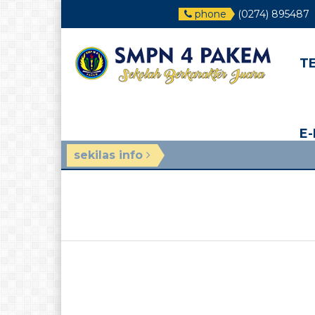
phone
(0274) 895487
T
E
sekilas info