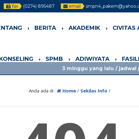
fax
(0274) 895487
email
smpn4_pakem@yahoo.co
ENTANG
BERITA
AKADEMIK
CIVITAS
-KONSELING
SPMB
ADIWIYATA
FASI
3 minggu yang lalu
/ jadwal pelajaran 
Anda ada di :
Home
/
Sekilas Info
/