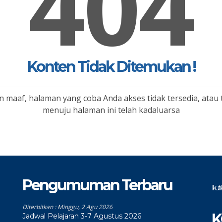
404
Konten Tidak Ditemukan !
 maaf, halaman yang coba Anda akses tidak tersedia, atau 
menuju halaman ini telah kadaluarsa
Pengumuman Terbaru
Ikut
Diterbitkan :
Minggu, 2 Agu 2026
K
Jadwal Pelajaran 3-7 Agustus 2026