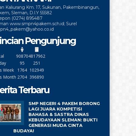
lan Kaliurang Km. 17, Sukunan, Pakembinangun,
kem, Sleman, D.I.Y 55582
lepon (0274) 895487
man www.smpn4pakem.sch.id; Surel
pn4_pakem@yahoo.co.id
incian Pengunjung
al
90870
4817962
day
95
251
is Week
1764
102949
is Month
2704
396890
erita Terbaru
SMP NEGERI 4 PAKEM BORONG
LAGI JUARA KOMPETISI
BAHASA & SASTRA DINAS
KEBUDAYAAN SLEMAN: BUKTI
GENERASI MUDA CINTA
BUDAYA!