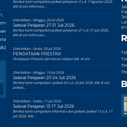
Berikut kami sampaikan:jadwal pelajaran 3 s.d. 7 Agustus 2026,
klik di sini Informasi...
Ja
Pa
n,
Te
Diterbitkan :
Minggu, 26 Jul 2026
La
kem
Jadwal Pelajaran 27-31 Juli 2026
sm
Berikut kami sampaikan:jadwal pelajaran 27 s.d. 31 Juli 2026,
man
klik di sini Informasi...
R
rta
582
Diterbitkan :
Senin, 20 Jul 2026
Tot
PENDATAAN PRESTASI
To
Pendataan Prestasi dan Kurasi silakan klik di sini
Th
Th
Diterbitkan :
Minggu, 19 Jul 2026
Jadwal Pelajaran 20-24 Juli 2026
B
Berikut kami sampaikan: Jadwal 20 s.d. 24 Juli 2026, klik di sini
Jadwal...
Diterbitkan :
Sabtu, 11 Jul 2026
Jadwal Pelajaran 13-17 Juli 2026
Berikut kami sampaikan informasi dan jadwal: Jadwal 13 s.d. 17
Juli 2026, klik...