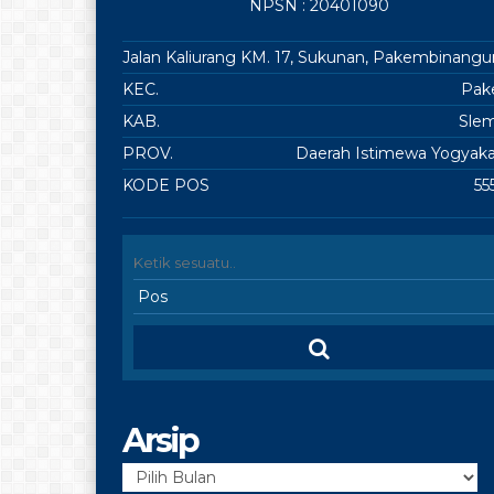
NPSN : 20401090
Jalan Kaliurang KM. 17, Sukunan, Pakembinangu
KEC.
Pa
KAB.
Sle
PROV.
Daerah Istimewa Yogyaka
KODE POS
55
Arsip
Arsip