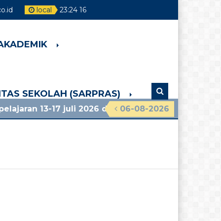
.id
local
23
:
24
17
 AKADEMIK
LITAS SEKOLAH (SARPRAS)
13-17 juli 2026 dan info lainnya, lihat pengumuman t
06-08-2026