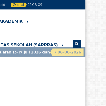
.id
local
22
:
08
10
 AKADEMIK
LITAS SEKOLAH (SARPRAS)
-17 juli 2026 dan info lainnya, lihat pengumuman ter
06-08-2026