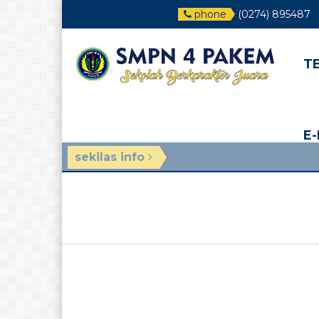
phone
(0274) 895487
T
E
sekilas info