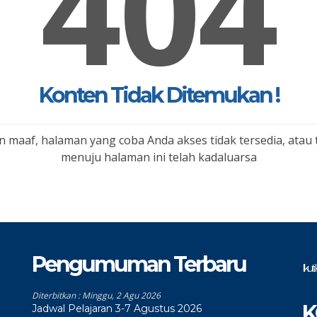
404
Konten Tidak Ditemukan !
 maaf, halaman yang coba Anda akses tidak tersedia, atau 
menuju halaman ini telah kadaluarsa
Pengumuman Terbaru
Ikut
Diterbitkan :
Minggu, 2 Agu 2026
K
Jadwal Pelajaran 3-7 Agustus 2026