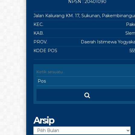
NPSN : 20401090
Jalan Kaliurang KM. 17, Sukunan, Pakembinangu
KEC.
Pa
KAB.
Sle
PROV.
Daerah Istimewa Yogyaka
KODE POS
55
Arsip
Arsip