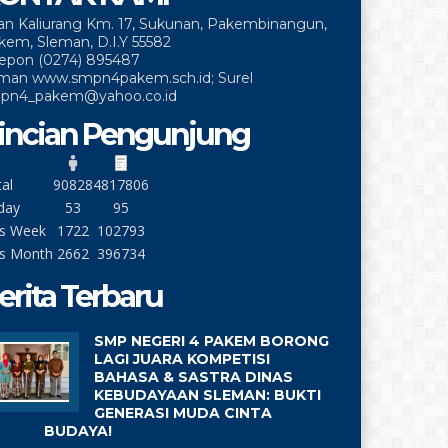
lan Kaliurang Km. 17, Sukunan, Pakembinangun,
kem, Sleman, D.I.Y 55582
lepon (0274) 895487
man www.smpn4pakem.sch.id; Surel
pn4_pakem@yahoo.co.id
incian Pengunjung
al
90828
4817806
day
53
95
is Week
1722
102793
is Month
2662
396734
erita Terbaru
SMP NEGERI 4 PAKEM BORONG
LAGI JUARA KOMPETISI
BAHASA & SASTRA DINAS
KEBUDAYAAN SLEMAN: BUKTI
GENERASI MUDA CINTA
BUDAYA!