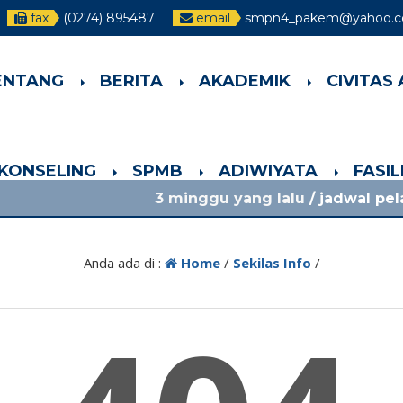
fax
(0274) 895487
email
smpn4_pakem@yahoo.co
ENTANG
BERITA
AKADEMIK
CIVITAS
-KONSELING
SPMB
ADIWIYATA
FASI
3 minggu yang lalu
/ jadwal pelajaran 13
Anda ada di :
Home
/
Sekilas Info
/