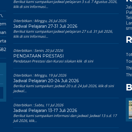
Berikut kami sampaikan:jadwal pelajaran 3 s.d. 7 Agustus 2026,
klik di sini Informasi...
Ja
Pa
n,
Te
Diterbitkan :
Minggu, 26 Jul 2026
La
kem
Jadwal Pelajaran 27-31 Juli 2026
sm
Berikut kami sampaikan:jadwal pelajaran 27 s.d. 31 Juli 2026,
man
klik di sini Informasi...
R
rta
582
Diterbitkan :
Senin, 20 Jul 2026
Tot
PENDATAAN PRESTASI
To
Pendataan Prestasi dan Kurasi silakan klik di sini
Th
Th
Diterbitkan :
Minggu, 19 Jul 2026
Jadwal Pelajaran 20-24 Juli 2026
B
Berikut kami sampaikan: Jadwal 20 s.d. 24 Juli 2026, klik di sini
Jadwal...
Diterbitkan :
Sabtu, 11 Jul 2026
Jadwal Pelajaran 13-17 Juli 2026
Berikut kami sampaikan informasi dan jadwal: Jadwal 13 s.d. 17
Juli 2026, klik...