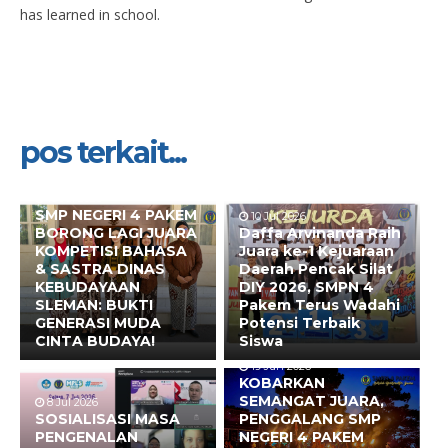
has learned in school.
pos terkait...
10 Jul 2026
SMP NEGERI 4 PAKEM
10 Jul 2026
BORONG LAGI JUARA
Daffa Arvinanda Raih
KOMPETISI BAHASA
Juara ke-1 Kejuaraan
& SASTRA DINAS
Daerah Pencak Silat
KEBUDAYAAN
DIY 2026, SMPN 4
SLEMAN: BUKTI
Pakem Terus Wadahi
GENERASI MUDA
Potensi Terbaik
CINTA BUDAYA!
Siswa
19 Jun 2026
KOBARKAN
SEMANGAT JUARA,
8 Jul 2026
SOSIALISASI MASA
PENGGALANG SMP
PENGENALAN
NEGERI 4 PAKEM