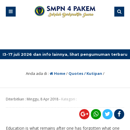
 2026 dan info lainnya, lihat pengumuman terbaru!
4 mi
Anda ada di :
Home
/
Quotes / Kutipan
/
Diterbitkan :
Minggu, 8 Apr 2018
-
Kategori :
Education is what remains after one has forgotten what one