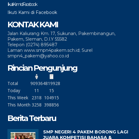
Ikuti Kami di Facebook
Ikuti Kami di Facebook
KONTAK KAMI
Jalan Kaliurang Km. 17, Sukunan, Pakembinangun,
Pakem, Sleman, D.I.Y 55582
Telepon (0274) 895487
Laman www.smpn4pakem.sch.id; Surel
smpn4_pakem@yahoo.co.id
Rincian Pengunjung
Total
90936
4819928
Today
11
15
This Week
2318
104915
This Month
3258
398856
Berita Terbaru
SMP NEGERI 4 PAKEM BORONG LAGI
JUARA KOMPETISI BAHASA &