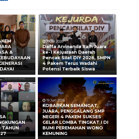
AKEM
10 Jul 2026
UARA
Daffa Arvinanda Raih Juara
ASA &
ke-1 Kejuaraan Daerah
 KEBUDAYAAN
Pencak Silat DIY 2026, SMPN
GENERASI
4 Pakem Terus Wadahi
DAYA!
Potensi Terbaik Siswa
19 Jun 2026
KOBARKAN SEMANGAT
JUARA, PENGGALANG SMP
ASA
NEGERI 4 PAKEM SUKSES
INGKUNGAN
GELAR LOMBA TINGKAT I DI
) TAHUN
BUMI PEREMAHAN WONO
027
KEMUNING