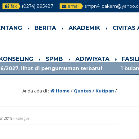
fax
(0274) 895487
email
smpn4_pakem@yahoo.co
ENTANG
BERITA
AKADEMIK
CIVITAS
-KONSELING
SPMB
ADIWIYATA
FASI
t di pengumuman terbaru!
1 bulan yang lalu
/ m
Anda ada di :
Home
/
Quotes / Kutipan
/
pr 2018
-
Kategori :