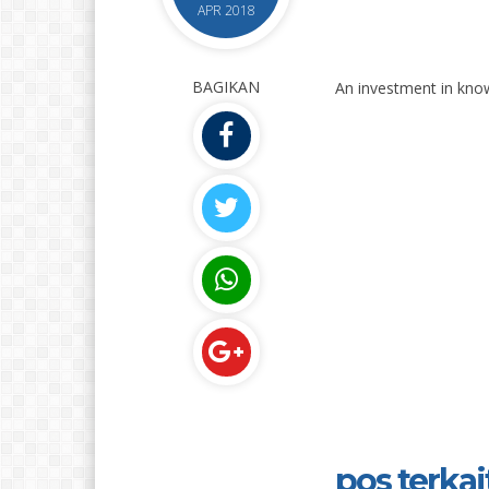
APR 2018
BAGIKAN
An investment in know
pos terkait