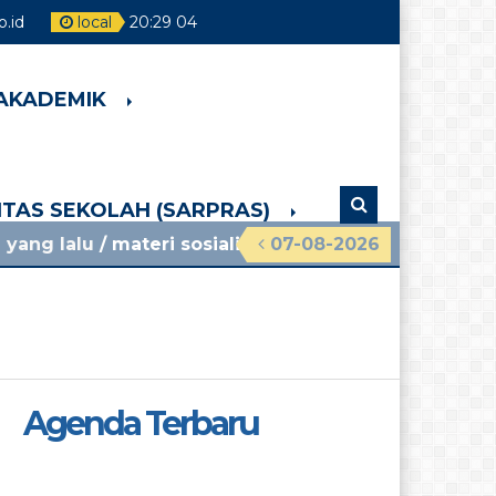
.id
local
20
:
29
05
 AKADEMIK
LITAS SEKOLAH (SARPRAS)
ateri sosialisasi mpls ramah 2026 smpn 4 pakem l
07-08-2026
Agenda Terbaru