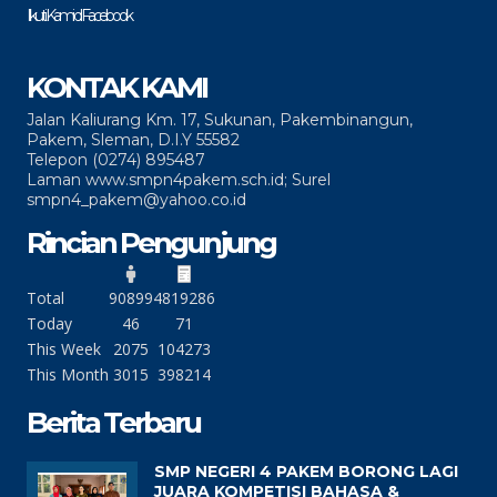
Ikuti Kami di Facebook
KONTAK KAMI
Jalan Kaliurang Km. 17, Sukunan, Pakembinangun,
Pakem, Sleman, D.I.Y 55582
Telepon (0274) 895487
Laman www.smpn4pakem.sch.id; Surel
smpn4_pakem@yahoo.co.id
Rincian Pengunjung
Total
90899
4819286
Today
46
71
This Week
2075
104273
This Month
3015
398214
Berita Terbaru
SMP NEGERI 4 PAKEM BORONG LAGI
JUARA KOMPETISI BAHASA &