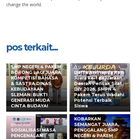
change the world.
pos terkait...
10 Jul 2026
SMP NEGERI 4 PAKEM
10 Jul 2026
BORONG LAGI JUARA
Daffa Arvinanda Raih
KOMPETISI BAHASA
Juara ke-1 Kejuaraan
& SASTRA DINAS
Daerah Pencak Silat
KEBUDAYAAN
DIY 2026, SMPN 4
SLEMAN: BUKTI
Pakem Terus Wadahi
GENERASI MUDA
Potensi Terbaik
CINTA BUDAYA!
Siswa
19 Jun 2026
KOBARKAN
SEMANGAT JUARA,
8 Jul 2026
SOSIALISASI MASA
PENGGALANG SMP
PENGENALAN
NEGERI 4 PAKEM