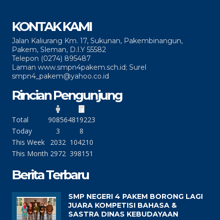
KONTAK KAMI
Jalan Kaliurang Km. 17, Sukunan, Pakembinangun,
Pakem, Sleman, D.I.Y 55582
Telepon (0274) 895487
Laman www.smpn4pakem.sch.id; Surel
smpn4_pakem@yahoo.co.id
Rincian Pengunjung
Total
90856
4819223
Today
3
8
This Week
2032
104210
This Month
2972
398151
Berita Terbaru
SMP NEGERI 4 PAKEM BORONG LAGI
JUARA KOMPETISI BAHASA &
SASTRA DINAS KEBUDAYAAN