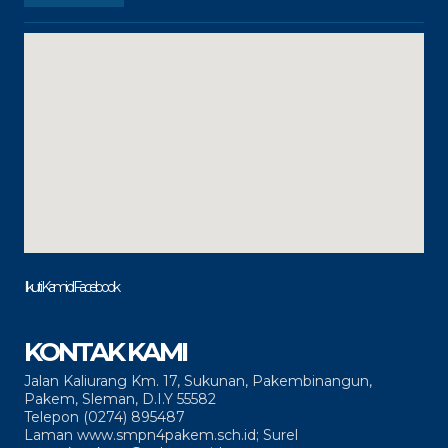
Ikuti Kami di Facebook
KONTAK KAMI
Jalan Kaliurang Km. 17, Sukunan, Pakembinangun,
Pakem, Sleman, D.I.Y 55582
Telepon (0274) 895487
Laman www.smpn4pakem.sch.id; Surel