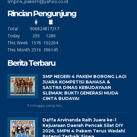
smpn4_pakem@yahoo.co.id
Rincian Pengunjung
Total
90682
4817217
Today
255
1286
This Week
1576
102204
This Month
2516
396145
Berita Terbaru
SMP NEGERI 4 PAKEM BORONG LAGI
JUARA KOMPETISI BAHASA &
SASTRA DINAS KEBUDAYAAN
SLEMAN: BUKTI GENERASI MUDA
CINTA BUDAYA!
3 minggu yang lalu
Daffa Arvinanda Raih Juara ke-1
Kejuaraan Daerah Pencak Silat DIY
2026, SMPN 4 Pakem Terus Wadahi
Potensi Terbaik Siswa