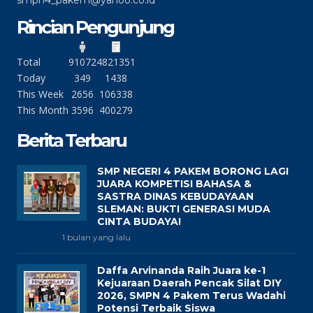
smpn4_pakem@yahoo.co.id
Rincian Pengunjung
Total
91072
4821351
Today
349
1438
This Week
2656
106338
This Month
3596
400279
Berita Terbaru
SMP NEGERI 4 PAKEM BORONG LAGI
JUARA KOMPETISI BAHASA &
SASTRA DINAS KEBUDAYAAN
SLEMAN: BUKTI GENERASI MUDA
CINTA BUDAYA!
1 bulan yang lalu
Daffa Arvinanda Raih Juara ke-1
Kejuaraan Daerah Pencak Silat DIY
2026, SMPN 4 Pakem Terus Wadahi
Potensi Terbaik Siswa