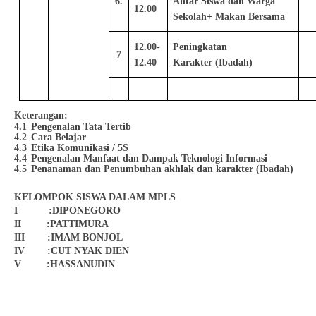
6.
Antar Siswa dan Warga
12.00
Sekolah+ Makan Bersama
12.00-
Peningkatan
7
12.40
Karakter (Ibadah)
Keterangan:
4.1
Pengenalan Tata Tertib
4.2
Cara Belajar
4.3
Etika Komunikasi / 5S
4.4
Pengenalan Manfaat dan Dampak Teknologi Informasi
4.5
Penanaman dan Penumbuhan akhlak dan karakter (Ibadah)
KELOMPOK SISWA DALAM MPLS
I :
DIPONEGORO
II :PATTIMURA
III :
IMAM BONJOL
IV :
CUT NYAK DIEN
V :
HASSANUDIN