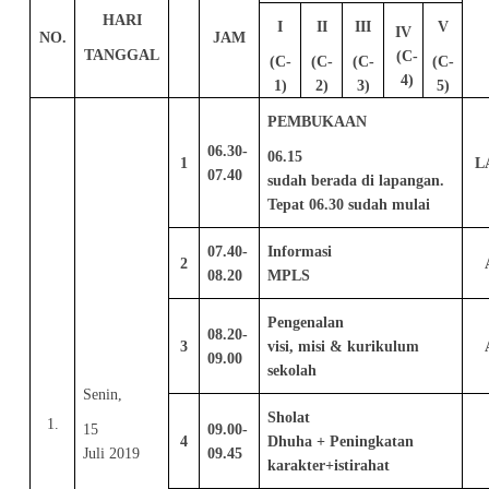
HARI
I
II
III
V
IV
NO.
JAM
TANGGAL
(C-
(C-
(C-
(C-
(C-
4)
1)
2)
3)
5)
PEMBUKAAN
06.30-
06.15
1
L
07.40
sudah berada di lapangan.
Tepat 06.30 sudah mulai
07.40-
Informasi
2
08.20
MPLS
Pengenalan
08.20-
3
visi, misi & kurikulum
09.00
sekolah
Senin,
Sholat
1.
15
09.00-
4
Dhuha + Peningkatan
Juli 2019
09.45
karakter+istirahat