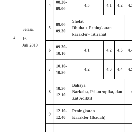
08.20-
4
4.5
4.1
4.2
4.
09.00
Sholat
09.00-
5
Dhuha + Peningkatan
Selasa,
09.30
karakter+ istirahat
2
16
Juli 2019
09.30-
6
4.1
4.2
4.3
4.
10.10
10.10-
7
4.2
4.3
4.4
4.
10.50
Bahaya
10.50-
8
Narkoba, Psikotropika, dan
12.10
Zat Adiktif
12.10-
Peningkatan
9
12.40
Karakter (Ibadah)