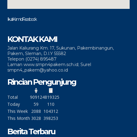
Ikuti Kami di Facebook
KONTAK KAMI
Jalan Kaliurang Km. 17, Sukunan, Pakembinangun,
Pakem, Sleman, D.I.Y 55582
Telepon (0274) 895487
Laman www.smpn4pakem.sch.id; Surel
smpn4_pakem@yahoo.co.id
Rincian Pengunjung
Total
90912
4819325
Today
59
110
This Week
2088
104312
This Month
3028
398253
Berita Terbaru