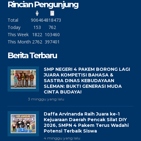
Rincian Pengunjung
Total
90646
4818473
Today
153
762
This Week
1822
103460
This Month
2762
397401
Berita Terbaru
SMP NEGERI 4 PAKEM BORONG LAGI
JUARA KOMPETISI BAHASA &
SASTRA DINAS KEBUDAYAAN
SLEMAN: BUKTI GENERASI MUDA
CINTA BUDAYA!
3 minggu yang lalu
Daffa Arvinanda Raih Juara ke-1
Kejuaraan Daerah Pencak Silat DIY
2026, SMPN 4 Pakem Terus Wadahi
Potensi Terbaik Siswa
4 minggu yang lalu