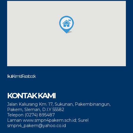
Ikuti Kami di Facebook
KONTAK KAMI
Jalan Kaliurang Km. 17, Sukunan, Pakembinangun,
Pakem, Sleman, D.I.Y 55582
Telepon (0274) 895487
Laman www.smpn4pakem.sch.id; Surel
smpn4_pakem@yahoo.co.id