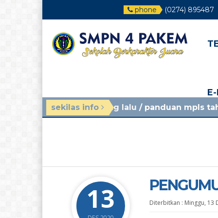
phone
(0274) 895487
T
E
4 minggu yang lalu
sekilas info
/ panduan mpls tahun ajaran 2
PENGUM
13
Diterbitkan :
Minggu, 13 
DES 2020