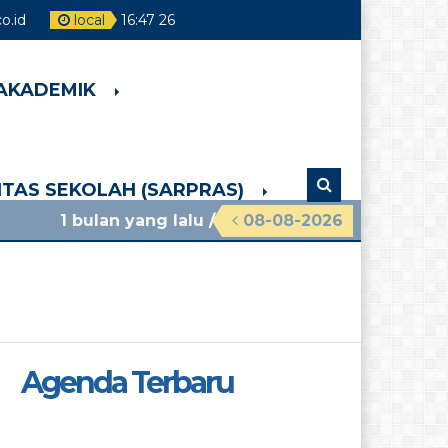
.id
local
16
:
47
27
 AKADEMIK
LITAS SEKOLAH (SARPRAS)
an yang lalu
/ materi sosialisasi mpls ramah 2026 
08-08-2026
Agenda Terbaru