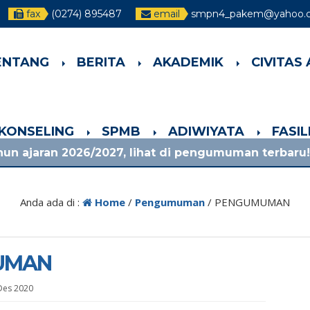
fax
(0274) 895487
email
smpn4_pakem@yahoo.co
ENTANG
BERITA
AKADEMIK
CIVITAS
-KONSELING
SPMB
ADIWIYATA
FASI
026/2027, lihat di pengumuman terbaru!
1 bul
Anda ada di :
Home
/
Pengumuman
/
PENGUMUMAN
UMAN
Des 2020