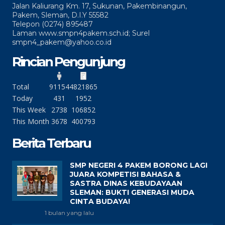
Jalan Kaliurang Km. 17, Sukunan, Pakembinangun,
Pakem, Sleman, D.I.Y 55582
Telepon (0274) 895487
Laman www.smpn4pakem.sch.id; Surel
smpn4_pakem@yahoo.co.id
Rincian Pengunjung
Total
91154
4821865
Today
431
1952
This Week
2738
106852
This Month
3678
400793
Berita Terbaru
SMP NEGERI 4 PAKEM BORONG LAGI
JUARA KOMPETISI BAHASA &
SASTRA DINAS KEBUDAYAAN
SLEMAN: BUKTI GENERASI MUDA
CINTA BUDAYA!
1 bulan yang lalu