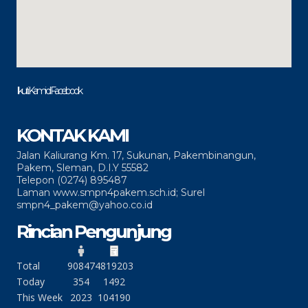
Ikuti Kami di Facebook
KONTAK KAMI
Jalan Kaliurang Km. 17, Sukunan, Pakembinangun,
Pakem, Sleman, D.I.Y 55582
Telepon (0274) 895487
Laman www.smpn4pakem.sch.id; Surel
smpn4_pakem@yahoo.co.id
Rincian Pengunjung
Total
90847
4819203
Today
354
1492
This Week
2023
104190