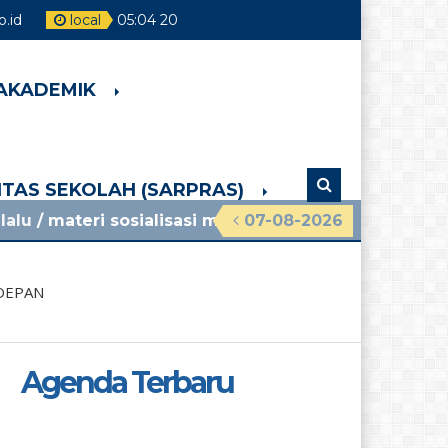
.id
local
05
:
04
21
 AKADEMIK
LITAS SEKOLAH (SARPRAS)
 sosialisasi mpls ramah 2026 smpn 4 pakem lihat 
07-08-2026
DEPAN
Agenda Terbaru