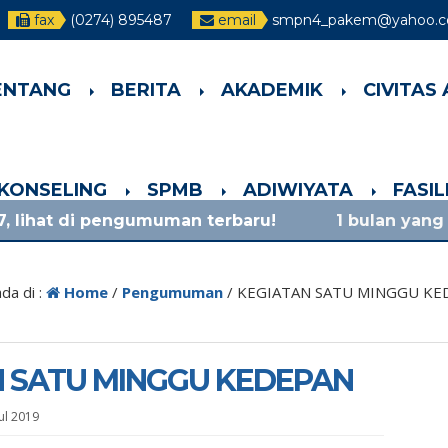
fax
(0274) 895487
email
smpn4_pakem@yahoo.co
ENTANG
BERITA
AKADEMIK
CIVITAS
-KONSELING
SPMB
ADIWIYATA
FASI
engumuman terbaru!
1 bulan yang lalu
/ materi
da di :
Home
/
Pengumuman
/
KEGIATAN SATU MINGGU KE
N SATU MINGGU KEDEPAN
ul 2019