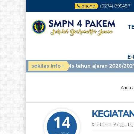
phone
(0274) 895487
T
E
/ panduan mpls tahun ajaran 2026/2027, lihat di p
sekilas info
Anda a
KEGIATA
14
Diterbitkan :
Minggu, 14 J
JUL 2019