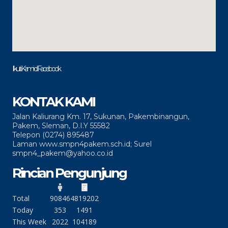
Ikuti Kami di Facebook
KONTAK KAMI
Jalan Kaliurang Km. 17, Sukunan, Pakembinangun,
Pakem, Sleman, D.I.Y 55582
Telepon (0274) 895487
Laman www.smpn4pakem.sch.id; Surel
smpn4_pakem@yahoo.co.id
Rincian Pengunjung
Total
90846
4819202
Today
353
1491
This Week
2022
104189