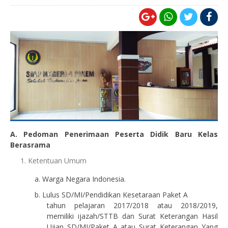
A. Pedoman
Penerimaan
Peserta
Didik
Baru
Kelas
Berasrama
Ketentuan
Umum
a.
Warga Negara Indonesia.
b.
Lulus SD/MI/Pendidikan
Kesetaraan
Paket A
tahun
pelajaran 201
7
/201
8
atau 201
8
/201
9
,
memiliki
i
jazah/STTB dan
Surat
Keterangan
Hasil
Ujian SD/MI/Paket A atau
Surat
Keterangan Yang