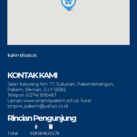
Ikuti Kami di Facebook
KONTAK KAMI
Jalan Kaliurang Km. 17, Sukunan, Pakembinangun,
Pakem, Sleman, D.I.Y 55582
Telepon (0274) 895487
Laman www.smpn4pakem.sch.id; Surel
smpn4_pakem@yahoo.co.id
Rincian Pengunjung
Total
90838
4820278