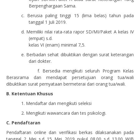
Berpenghargaan
Sama.
c.
Berusia paling tinggi 15 (lima belas) tahun
pada
tanggal
1
Juli 201
9
.
d.
Memiliki
nilai rata-rata rapor SD/MI/Paket A kelas
IV
(empat) s.d.
kelas
VI (enam) minimal
7
,
5
.
e.
Berbadan
sehat
dibuktikan
dengan
surat
keterangan
dari
dokter.
f.
Bersedia
mengikuti
seluruh Program Kelas
Berasrama
dan
mendapat
persetujuan
orang
tua/wali
dibuktikan
surat
pernyataan
bermeterai
dari
orang
tua/wali.
B. Ketentuan
Khusus
1.
Mendaftar dan mengikuti seleksi
2.
Mengikuti
wawancara
dan
tes
psikologi.
C. Pendaftaran
Pendaftaran
online dan verifikasi berkas
dilaksanakan
pada
tanggal
2 Mei
s.d
15 Mei
201
9
pukul 08.00 s.d
1
3.00 WIB