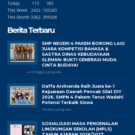
Today
115
365
This Week
2422
105265
This Month
3362
399206
Berita Terbaru
SMP NEGERI 4 PAKEM BORONG LAGI
JUARA KOMPETISI BAHASA &
SASTRA DINAS KEBUDAYAAN
SLEMAN: BUKTI GENERASI MUDA
CINTA BUDAYA!
4 minggu yang lalu
Daffa Arvinanda Raih Juara ke-1
Kejuaraan Daerah Pencak Silat DIY
2026, SMPN 4 Pakem Terus Wadahi
Potensi Terbaik Siswa
1 bulan yang lalu
SOSIALISASI MASA PENGENALAN
LINGKUNGAN SEKOLAH (MPLS)
TAHUN AJARAN 2026/2027