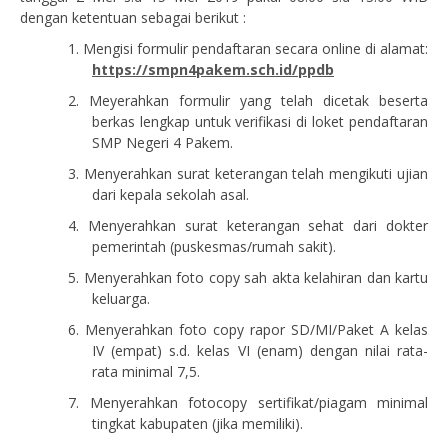
dengan
ketentuan
sebagai
berikut :
1.
Mengisi
formulir
pendaftaran secara online di alamat:
https://smpn4pakem.sch.id/ppdb
2.
Meyerahkan formulir yang telah dicetak beserta
berkas lengkap untuk verifikasi di loket pendaftaran
SMP Negeri 4 Pakem.
3.
Menyerahkan
surat
keterangan telah
mengikuti
ujian
dari
kepala
sekolah asal.
4.
Menyerahkan
surat
keterangan
sehat
dari
dokter
pemerintah (puskesmas/rumah sakit).
5.
Menyerahkan
foto
c
op
y sah
akta
kelahiran
dan
kartu
keluarga.
6.
Menyerahkan foto copy
rapor SD/MI/Paket A kelas
IV (empat) s.d. kelas
VI (enam) dengan nilai rata-
rata minimal
7
,
5
.
7.
Menyerahkan
fotocopy
sertifikat/piagam minimal
tingkat
kabupaten (jika
memiliki).