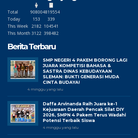
Total
90800
4819554
Today
153
339
This Week
2182
104541
This Month
3122
398482
Berita Terbaru
SMP NEGERI 4 PAKEM BORONG LAGI
JUARA KOMPETISI BAHASA &
SASTRA DINAS KEBUDAYAAN
SLEMAN: BUKTI GENERASI MUDA
CINTA BUDAYA!
4 minggu yang lalu
Daffa Arvinanda Raih Juara ke-1
Kejuaraan Daerah Pencak Silat DIY
2026, SMPN 4 Pakem Terus Wadahi
Potensi Terbaik Siswa
4 minggu yang lalu