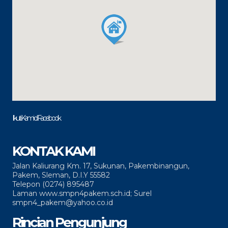
Ikuti Kami di Facebook
KONTAK KAMI
Jalan Kaliurang Km. 17, Sukunan, Pakembinangun,
Pakem, Sleman, D.I.Y 55582
Telepon (0274) 895487
Laman www.smpn4pakem.sch.id; Surel
smpn4_pakem@yahoo.co.id
Rincian Pengunjung