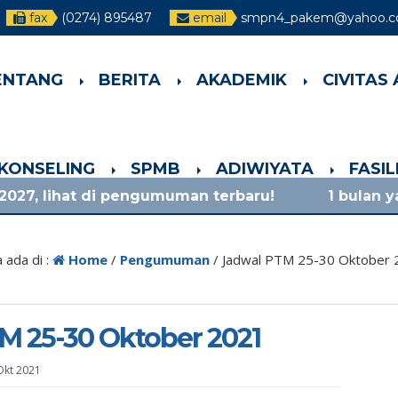
fax
(0274) 895487
email
smpn4_pakem@yahoo.co
ENTANG
BERITA
AKADEMIK
CIVITAS
-KONSELING
SPMB
ADIWIYATA
FASI
 di pengumuman terbaru!
1 bulan yang lalu
/ ma
 ada di :
Home
/
Pengumuman
/
Jadwal PTM 25-30 Oktober 
M 25-30 Oktober 2021
Okt 2021