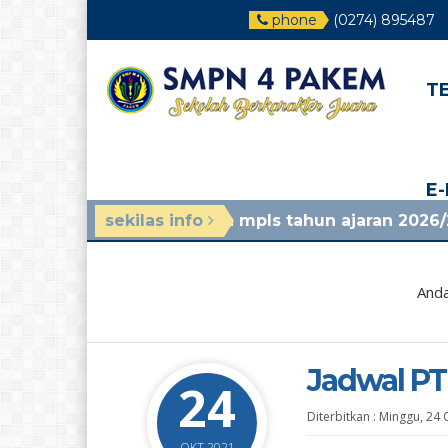
phone
(0274) 895487
T
E
lalu
/ panduan mpls tahun ajaran 2026/2027, lihat
sekilas info
Anda
Jadwal PT
24
Diterbitkan :
Minggu, 24 
OKT 2021