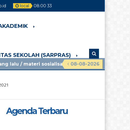
.id
local
08
:
00
34
 AKADEMIK
LITAS SEKOLAH (SARPRAS)
teri sosialisasi mpls ramah 2026 smpn 4 pakem li
08-08-2026
2021
Agenda Terbaru