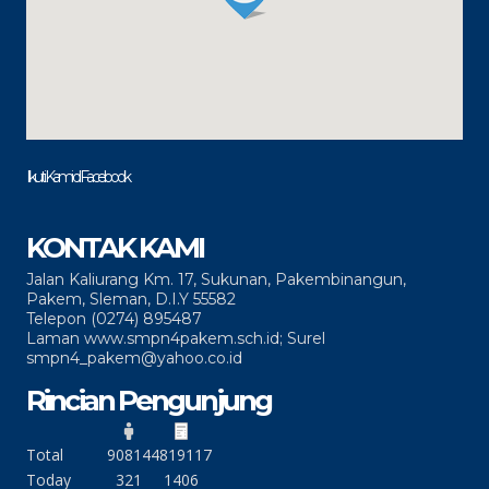
Ikuti Kami di Facebook
KONTAK KAMI
Jalan Kaliurang Km. 17, Sukunan, Pakembinangun,
Pakem, Sleman, D.I.Y 55582
Telepon (0274) 895487
Laman www.smpn4pakem.sch.id; Surel
smpn4_pakem@yahoo.co.id
Rincian Pengunjung
Total
90814
4819117
Today
321
1406