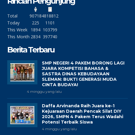
Rincian Pengunjung
Total
90718
4818812
Today
225
1101
This Week
1894
103799
This Month
2834
397740
Berita Terbaru
SMP NEGERI 4 PAKEM BORONG LAGI
JUARA KOMPETISI BAHASA &
SASTRA DINAS KEBUDAYAAN
SLEMAN: BUKTI GENERASI MUDA
CINTA BUDAYA!
4 minggu yang lalu
Daffa Arvinanda Raih Juara ke-1
Kejuaraan Daerah Pencak Silat DIY
2026, SMPN 4 Pakem Terus Wadahi
Potensi Terbaik Siswa
4 minggu yang lalu