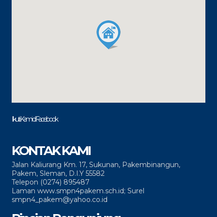
Ikuti Kami di Facebook
KONTAK KAMI
Jalan Kaliurang Km. 17, Sukunan, Pakembinangun,
Pakem, Sleman, D.I.Y 55582
Telepon (0274) 895487
Laman www.smpn4pakem.sch.id; Surel
smpn4_pakem@yahoo.co.id