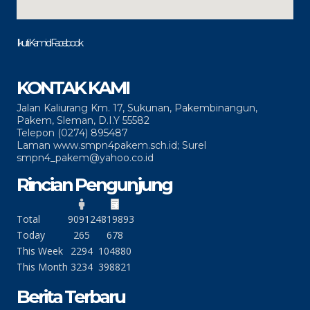
Ikuti Kami di Facebook
KONTAK KAMI
Jalan Kaliurang Km. 17, Sukunan, Pakembinangun,
Pakem, Sleman, D.I.Y 55582
Telepon (0274) 895487
Laman www.smpn4pakem.sch.id; Surel
smpn4_pakem@yahoo.co.id
Rincian Pengunjung
Total
90912
4819893
Today
265
678
This Week
2294
104880
This Month
3234
398821
Berita Terbaru