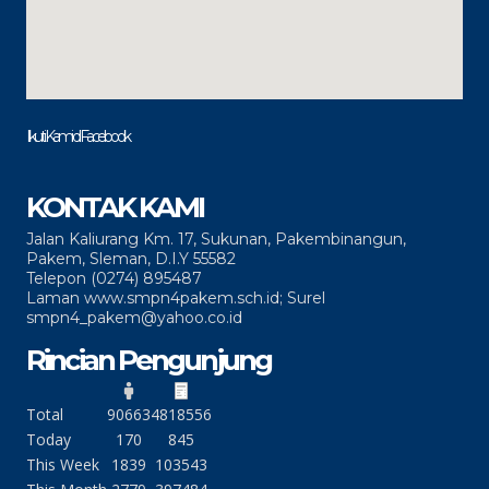
Ikuti Kami di Facebook
KONTAK KAMI
Jalan Kaliurang Km. 17, Sukunan, Pakembinangun,
Pakem, Sleman, D.I.Y 55582
Telepon (0274) 895487
Laman www.smpn4pakem.sch.id; Surel
smpn4_pakem@yahoo.co.id
Rincian Pengunjung
Total
90663
4818556
Today
170
845
This Week
1839
103543