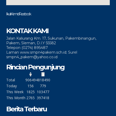
Ikuti Kami di Facebook
KONTAK KAMI
Jalan Kaliurang Km. 17, Sukunan, Pakembinangun,
Pakem, Sleman, D.I.Y 55582
Telepon (0274) 895487
Laman www.smpn4pakem.sch.id; Surel
smpn4_pakem@yahoo.co.id
Rincian Pengunjung
Total
90649
4818490
Today
156
779
This Week
1825
103477
This Month
2765
397418
Berita Terbaru