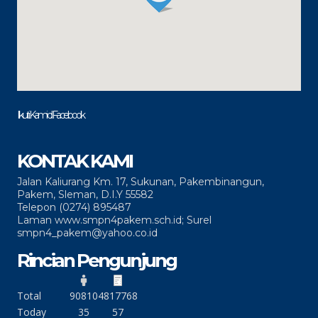
Ikuti Kami di Facebook
KONTAK KAMI
Jalan Kaliurang Km. 17, Sukunan, Pakembinangun,
Pakem, Sleman, D.I.Y 55582
Telepon (0274) 895487
Laman www.smpn4pakem.sch.id; Surel
smpn4_pakem@yahoo.co.id
Rincian Pengunjung
Total
90810
4817768
Today
35
57