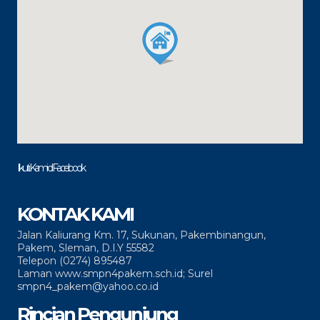
Ikuti Kami di Facebook
KONTAK KAMI
Jalan Kaliurang Km. 17, Sukunan, Pakembinangun,
Pakem, Sleman, D.I.Y 55582
Telepon (0274) 895487
Laman www.smpn4pakem.sch.id; Surel
smpn4_pakem@yahoo.co.id
Rincian Pengunjung