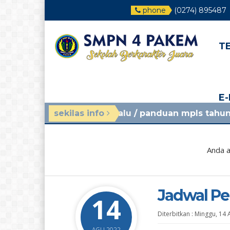
phone
(0274) 895487
T
E
minggu yang lalu
sekilas info
/ panduan mpls tahun ajaran 2026
Anda a
Jadwal Pe
14
Diterbitkan :
Minggu, 14 
AGU 2022