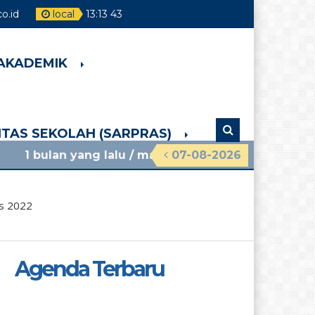
o.id
local
13
:
13
44
 AKADEMIK
LITAS SEKOLAH (SARPRAS)
yang lalu
/ materi sosialisasi mpls ramah 2026 smp
07-08-2026
us 2022
Agenda Terbaru