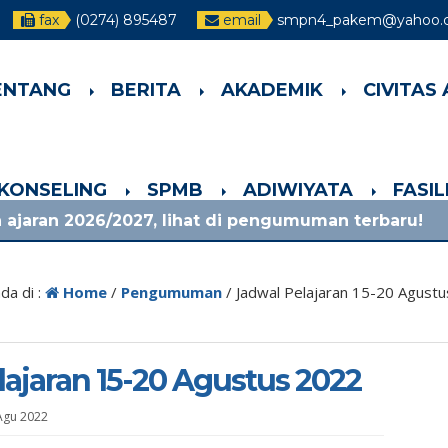
fax
(0274) 895487
email
smpn4_pakem@yahoo.c
ENTANG
BERITA
AKADEMIK
CIVITAS
-KONSELING
SPMB
ADIWIYATA
FASI
/2027, lihat di pengumuman terbaru!
1 bulan 
da di :
Home
/
Pengumuman
/
Jadwal Pelajaran 15-20 Agust
lajaran 15-20 Agustus 2022
Agu 2022