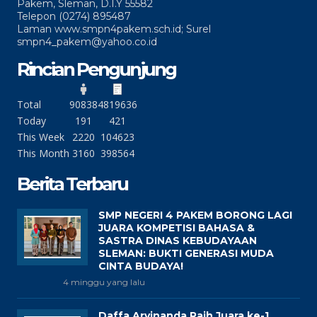
Pakem, Sleman, D.I.Y 55582
Telepon (0274) 895487
Laman www.smpn4pakem.sch.id; Surel
smpn4_pakem@yahoo.co.id
Rincian Pengunjung
Total
90838
4819636
Today
191
421
This Week
2220
104623
This Month
3160
398564
Berita Terbaru
SMP NEGERI 4 PAKEM BORONG LAGI
JUARA KOMPETISI BAHASA &
SASTRA DINAS KEBUDAYAAN
SLEMAN: BUKTI GENERASI MUDA
CINTA BUDAYA!
4 minggu yang lalu
Daffa Arvinanda Raih Juara ke-1