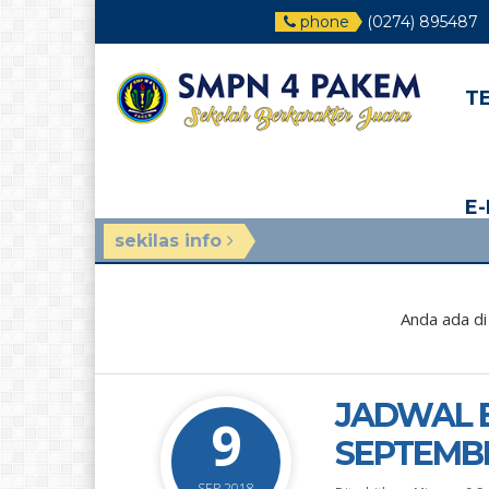
phone
(0274) 895487
T
E
sekilas info
Anda ada di
JADWAL B
9
SEPTEMBE
SEP 2018