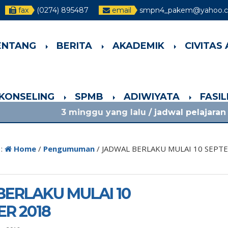
fax
(0274) 895487
email
smpn4_pakem@yahoo.co
ENTANG
BERITA
AKADEMIK
CIVITAS
-KONSELING
SPMB
ADIWIYATA
FASI
3 minggu yang lalu
/ jadwal pelajaran 13-17 juli 2
 :
Home
/
Pengumuman
/
JADWAL BERLAKU MULAI 10 SEPT
ERLAKU MULAI 10
R 2018