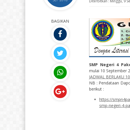
Diterbitkan :
Minggu, 9 S
BAGIKAN
SMP Negeri 4 Pa
mulai 10 September 20
JADWAL BERLAKU 10
NB : Pendataan Dapod
berikut :
https://smpn4p
smp-negeri-4-p