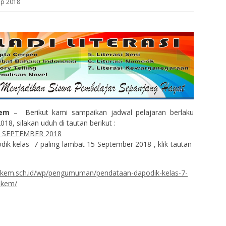
ep 2018
kem
– Berikut kami sampaikan jadwal pelajaran berlaku
18, silakan uduh di tautan berikut :
 SEPTEMBER 2018
ik kelas 7 paling lambat 15 September 2018 , klik tautan
akem.sch.id/wp/pengumuman/pendataan-dapodik-kelas-7-
akem/