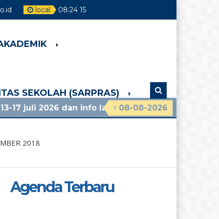
.id
local
08
:
24
16
 AKADEMIK
LITAS SEKOLAH (SARPRAS)
026 dan info lainnya, lihat pengumuman terbaru!
08-08-2026
EMBER 2018
Agenda Terbaru