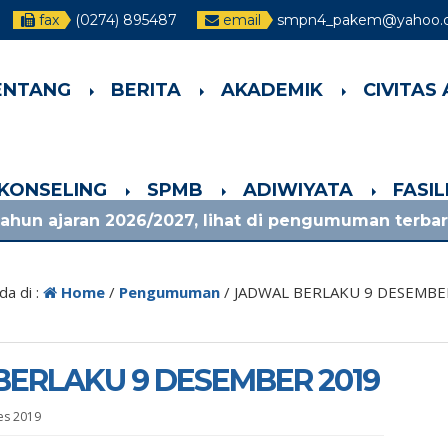
fax
(0274) 895487
email
smpn4_pakem@yahoo.c
ENTANG
BERITA
AKADEMIK
CIVITAS
-KONSELING
SPMB
ADIWIYATA
FASI
026/2027, lihat di pengumuman terbaru!
1 bu
da di :
Home
/
Pengumuman
/
JADWAL BERLAKU 9 DESEMBE
ERLAKU 9 DESEMBER 2019
es 2019