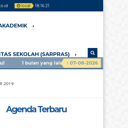
o.id
local
18
:
16
23
 AKADEMIK
LITAS SEKOLAH (SARPRAS)
lan yang lalu
/ materi sosialisasi mpls ramah 2026
07-08-2026
R 2019
Agenda Terbaru