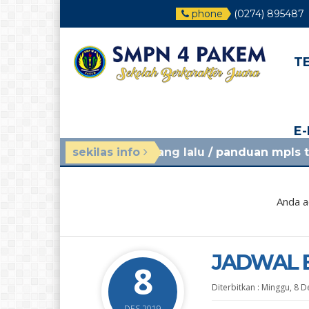
phone
(0274) 895487
T
E
4 minggu yang lalu
sekilas info
/ panduan mpls tahun ajaran 2
Anda a
JADWAL B
8
Diterbitkan :
Minggu, 8 D
DES 2019