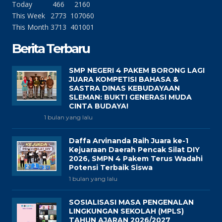
Today
466
2160
This Week
2773
107060
This Month
3713
401001
Berita Terbaru
SMP NEGERI 4 PAKEM BORONG LAGI
JUARA KOMPETISI BAHASA &
SASTRA DINAS KEBUDAYAAN
SLEMAN: BUKTI GENERASI MUDA
CINTA BUDAYA!
1 bulan yang lalu
Daffa Arvinanda Raih Juara ke-1
Kejuaraan Daerah Pencak Silat DIY
2026, SMPN 4 Pakem Terus Wadahi
Potensi Terbaik Siswa
1 bulan yang lalu
SOSIALISASI MASA PENGENALAN
LINGKUNGAN SEKOLAH (MPLS)
TAHUN AJARAN 2026/2027