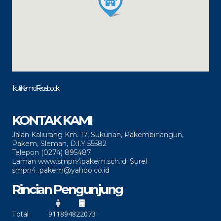
Ikuti Kami di Facebook
KONTAK KAMI
Jalan Kaliurang Km. 17, Sukunan, Pakembinangun,
Pakem, Sleman, D.I.Y 55582
Telepon (0274) 895487
Laman www.smpn4pakem.sch.id; Surel
smpn4_pakem@yahoo.co.id
Rincian Pengunjung
Total
91189
4822073