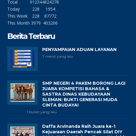
Total
91234
4824278
Today
228
1954
This Week
228
87772
This Month
3979
403206
Berita Terbaru
PENYAMPAIAN ADUAN LAYANAN
7 menit yang lalu
SMP NEGERI 4 PAKEM BORONG LAGI
JUARA KOMPETISI BAHASA &
SASTRA DINAS KEBUDAYAAN
SLEMAN: BUKTI GENERASI MUDA
CINTA BUDAYA!
1 bulan yang lalu
Daffa Arvinanda Raih Juara ke-1
Kejuaraan Daerah Pencak Silat DIY