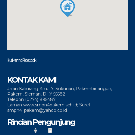
Ikuti Kami di Facebook
KONTAK KAMI
Jalan Kaliurang Km. 17, Sukunan, Pakembinangun,
Pakem, Sleman, D.I.Y 55582
Telepon (0274) 895487
Laman www.smpn4pakem.sch.id; Surel
smpn4_pakem@yahoo.co.id
Rincian Pengunjung