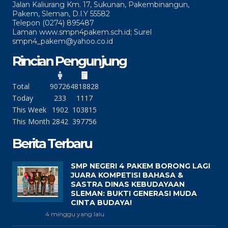
Jalan Kaliurang Km. 17, Sukunan, Pakembinangun,
Pakem, Sleman, D.I.Y 55582
Telepon (0274) 895487
Laman www.smpn4pakem.sch.id; Surel
smpn4_pakem@yahoo.co.id
Rincian Pengunjung
Total
90726
4818828
Today
233
1117
This Week
1902
103815
This Month
2842
397756
Berita Terbaru
SMP NEGERI 4 PAKEM BORONG LAGI
JUARA KOMPETISI BAHASA &
SASTRA DINAS KEBUDAYAAN
SLEMAN: BUKTI GENERASI MUDA
CINTA BUDAYA!
4 minggu yang lalu