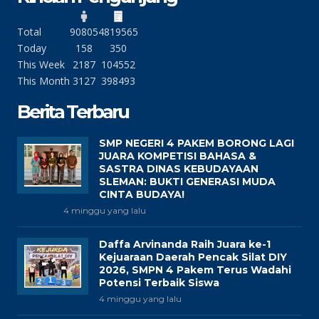
Total
90805
4819565
Today
158
350
This Week
2187
104552
This Month
3127
398493
Berita Terbaru
SMP NEGERI 4 PAKEM BORONG LAGI
JUARA KOMPETISI BAHASA &
SASTRA DINAS KEBUDAYAAN
SLEMAN: BUKTI GENERASI MUDA
CINTA BUDAYA!
4 minggu yang lalu
Daffa Arvinanda Raih Juara ke-1
Kejuaraan Daerah Pencak Silat DIY
2026, SMPN 4 Pakem Terus Wadahi
Potensi Terbaik Siswa
4 minggu yang lalu