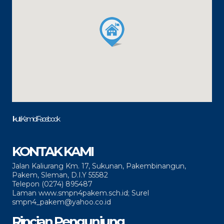
Ikuti Kami di Facebook
KONTAK KAMI
Jalan Kaliurang Km. 17, Sukunan, Pakembinangun,
Pakem, Sleman, D.I.Y 55582
Telepon (0274) 895487
Laman www.smpn4pakem.sch.id; Surel
smpn4_pakem@yahoo.co.id
Rincian Pengunjung