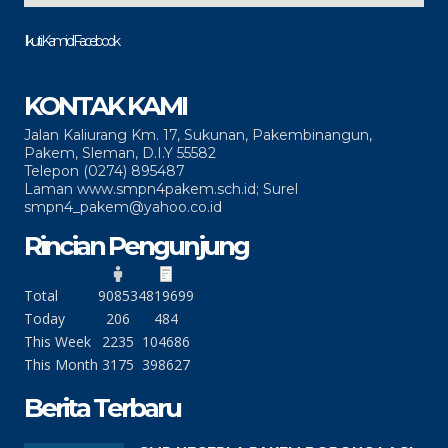
Ikuti Kami di Facebook
KONTAK KAMI
Jalan Kaliurang Km. 17, Sukunan, Pakembinangun,
Pakem, Sleman, D.I.Y 55582
Telepon (0274) 895487
Laman www.smpn4pakem.sch.id; Surel
smpn4_pakem@yahoo.co.id
Rincian Pengunjung
Total
90853
4819699
Today
206
484
This Week
2235
104686
This Month
3175
398627
Berita Terbaru