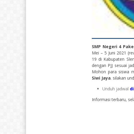
SMP Negeri 4 Pak
Mei – 5 Juni 2021 (r
19 di Kabupaten Sle
dengan PJJ sesuai j
Mohon para siswa me
Siwi Jaya
. silakan un
Unduh jadwal
di
Informasi terbaru, se