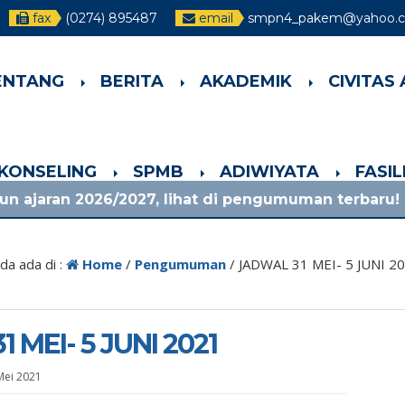
fax
(0274) 895487
email
smpn4_pakem@yahoo.co
ENTANG
BERITA
AKADEMIK
CIVITAS
-KONSELING
SPMB
ADIWIYATA
FASI
/2027, lihat di pengumuman terbaru!
1 bulan 
da ada di :
Home
/
Pengumuman
/
JADWAL 31 MEI- 5 JUNI 2
 MEI- 5 JUNI 2021
Mei 2021