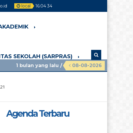
.id
local
16
:
04
35
 AKADEMIK
LITAS SEKOLAH (SARPRAS)
yang lalu
/ materi sosialisasi mpls ramah 2026 sm
08-08-2026
021
Agenda Terbaru