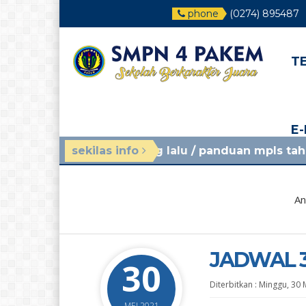
phone
(0274) 895487
T
E
 minggu yang lalu
sekilas info
/ panduan mpls tahun ajaran 2026
An
JADWAL 31
30
Diterbitkan :
Minggu, 30 
MEI 2021