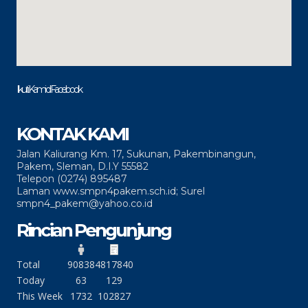
Ikuti Kami di Facebook
KONTAK KAMI
Jalan Kaliurang Km. 17, Sukunan, Pakembinangun,
Pakem, Sleman, D.I.Y 55582
Telepon (0274) 895487
Laman www.smpn4pakem.sch.id; Surel
smpn4_pakem@yahoo.co.id
Rincian Pengunjung
Total
90838
4817840
Today
63
129
This Week
1732
102827