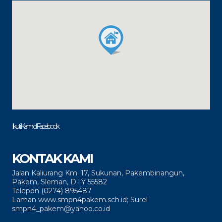
Ikuti Kami di Facebook
KONTAK KAMI
Jalan Kaliurang Km. 17, Sukunan, Pakembinangun,
Pakem, Sleman, D.I.Y 55582
Telepon (0274) 895487
Laman www.smpn4pakem.sch.id; Surel
smpn4_pakem@yahoo.co.id