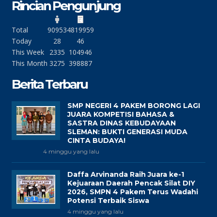
Rincian Pengunjung
Total
90953
4819959
Today
28
46
This Week
2335
104946
This Month
3275
398887
Berita Terbaru
SMP NEGERI 4 PAKEM BORONG LAGI
JUARA KOMPETISI BAHASA &
SASTRA DINAS KEBUDAYAAN
SLEMAN: BUKTI GENERASI MUDA
CINTA BUDAYA!
4 minggu yang lalu
Daffa Arvinanda Raih Juara ke-1
Kejuaraan Daerah Pencak Silat DIY
2026, SMPN 4 Pakem Terus Wadahi
Potensi Terbaik Siswa
4 minggu yang lalu